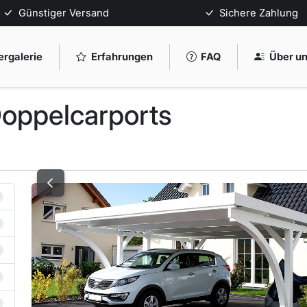
Günstiger Versand
Sichere Zahlung
ergalerie
Erfahrungen
FAQ
Über u
oppelcarports