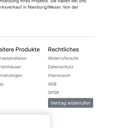
msetzung Ihres Projekts. Sie haben bei uns
ksverkauf in Nienburg/Weser. Von der
itere Produkte
Rechtliches
rrassendielen
Widerrufsrecht
rtenhäuser
Datenschutz
einanzeigen
Impressum
ay
AGB
GPSR
Vertrag widerrufen