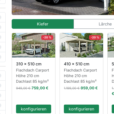
Kiefer
Lärche
-20 %
-20 %
310 x 510 cm
410 x 510 cm
5
Flachdach Carport
Flachdach Carport
F
Höhe 210 cm
Höhe 210 cm
H
Dachlast 85 kg/m²
Dachlast 85 kg/m²
D
759,00 €
959,00 €
949,00 €
1.199,00 €
1
konfigurieren
konfigurieren