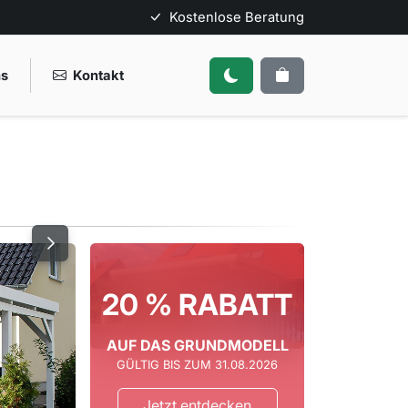
Kostenlose Beratung
ns
Kontakt
20 % RABATT
AUF DAS GRUNDMODELL
GÜLTIG BIS ZUM 31.08.2026
Jetzt entdecken