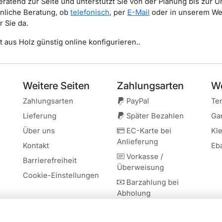
ratend zur Seite und unterstützt Sie von der Planung bis zur U
önliche Beratung, ob
telefonisch
, per
E-Mail
oder in unserem Wer
r Sie da.
 aus Holz günstig online konfigurieren..
Weitere Seiten
Zahlung
sarten
We
Zahlungsarten
PayPal
Te
Lieferung
Später Bezahlen
Ga
Über uns
EC-Karte bei
Kl
Anlieferung
Kontakt
Eb
Vorkasse /
Barrierefreiheit
Überweisung
Cookie-Einstellungen
Barzahlung bei
Abholung
EC-Karte bei
Abholung