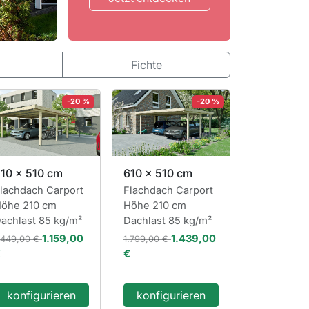
Fichte
-20 %
-20 %
10 x 510 cm
610 x 510 cm
lachdach Carport
Flachdach Carport
öhe 210 cm
Höhe 210 cm
achlast 85 kg/m²
Dachlast 85 kg/m²
1.159,00
1.439,00
.449,00 €
1.799,00 €
€
€
konfigurieren
konfigurieren