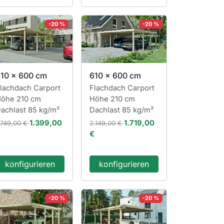
-20 %
-20 %
10 x 600 cm
610 x 600 cm
lachdach Carport
Flachdach Carport
öhe 210 cm
Höhe 210 cm
achlast 85 kg/m²
Dachlast 85 kg/m²
1.399,00
1.719,00
.749,00 €
2.149,00 €
€
€
konfigurieren
konfigurieren
-20 %
-20 %