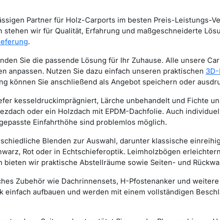
sigen Partner für Holz-Carports im besten Preis-Leistungs-Verh
 stehen wir für Qualität, Erfahrung und maßgeschneiderte Lösun
ieferung
.
inden Sie die passende Lösung für Ihr Zuhause. Alle unsere Car
gen anpassen. Nutzen Sie dazu einfach unseren praktischen
3D-
ng können Sie anschließend als Angebot speichern oder ausdr
fer kesseldruckimprägniert, Lärche unbehandelt und Fichte unbe
ezdach oder ein Holzdach mit EPDM-Dachfolie. Auch individue
ngepasste Einfahrthöhe sind problemlos möglich.
rschiedliche Blenden zur Auswahl, darunter klassische einreih
arz, Rot oder in Echtschieferoptik. Leimholzbögen erleichtern 
m bieten wir praktische Abstellräume sowie Seiten- und Rückw
ches Zubehör wie Dachrinnensets, H-Pfostenanker und weitere
 einfach aufbauen und werden mit einem vollständigen Beschlag