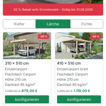
20 % Rabatt auf
s Grundmodell - Gültig bis 31.08.2026
Kiefer
Lärche
Fichte
-20 %
-20 %
310 x 510 cm
410 x 510 cm
Einzelcarport
Einzelcarport breit
Flachdach Carport
Flachdach Carport
Höhe 210 cm
Höhe 210 cm
Dachlast 85 kg/m²
Dachlast 85 kg/m²
879,00 €
1.119,00 €
1.099,00 €
1.399,00 €
konfigurieren
konfigurieren